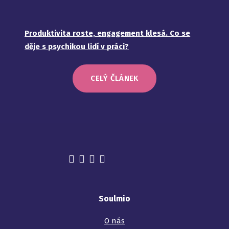
Produktivita roste, engagement klesá. Co se
děje s psychikou lidí v práci?
CELÝ ČLÁNEK
Soulmio
O nás