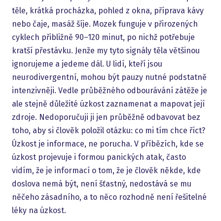
těle, krátká procházka, pohled z okna, příprava kávy
nebo čaje, masáž šíje. Mozek funguje v přirozených
cyklech přibližně 90–120 minut, po nichž potřebuje
kratší přestávku. Jenže my tyto signály těla většinou
ignorujeme a jedeme dál. U lidí, kteří jsou
neurodivergentní, mohou být pauzy nutné podstatně
intenzivněji. Vedle průběžného odbourávání zátěže je
ale stejně důležité úzkost zaznamenat a mapovat její
zdroje. Nedoporučuji ji jen průběžně odbavovat bez
toho, aby si člověk položil otázku: co mi tím chce říct?
Úzkost je informace, ne porucha. V příbězích, kde se
úzkost projevuje i formou panických atak, často
vidím, že je informací o tom, že je člověk někde, kde
doslova nemá být, není šťastný, nedostává se mu
něčeho zásadního, a to něco rozhodně není řešitelné
léky na úzkost.