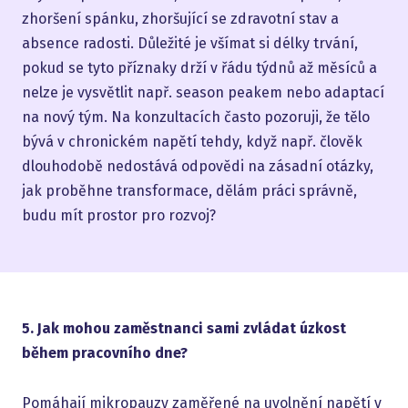
zhoršení spánku, zhoršující se zdravotní stav a
absence radosti. Důležité je všímat si délky trvání,
pokud se tyto příznaky drží v řádu týdnů až měsíců a
nelze je vysvětlit např. season peakem nebo adaptací
na nový tým. Na konzultacích často pozoruji, že tělo
bývá v chronickém napětí tehdy, když např. člověk
dlouhodobě nedostává odpovědi na zásadní otázky,
jak proběhne transformace, dělám práci správně,
budu mít prostor pro rozvoj?
5. Jak mohou zaměstnanci sami zvládat úzkost
během pracovního dne?
Pomáhají mikropauzy zaměřené na uvolnění napětí v