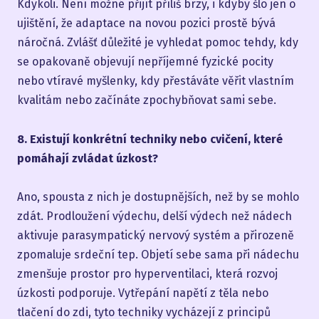
Kdykoli. Není možné přijít příliš brzy, i kdyby šlo jen o
ujištění, že adaptace na novou pozici prostě bývá
náročná. Zvlášť důležité je vyhledat pomoc tehdy, kdy
se opakovaně objevují nepříjemné fyzické pocity
nebo vtíravé myšlenky, kdy přestáváte věřit vlastním
kvalitám nebo začínáte zpochybňovat sami sebe.
8. Existují konkrétní techniky nebo cvičení, které
pomáhají zvládat úzkost?
Ano, spousta z nich je dostupnějších, než by se mohlo
zdát. Prodloužení výdechu, delší výdech než nádech
aktivuje parasympatický nervový systém a přirozeně
zpomaluje srdeční tep. Objetí sebe sama při nádechu
zmenšuje prostor pro hyperventilaci, která rozvoj
úzkosti podporuje. Vytřepání napětí z těla nebo
tlačení do zdi, tyto techniky vycházejí z principů