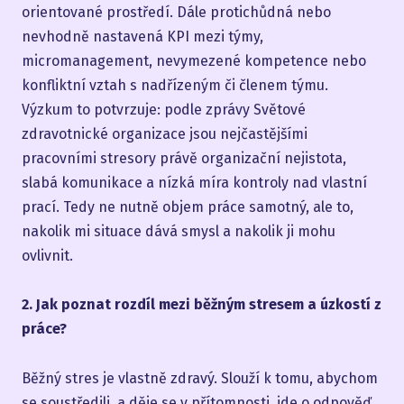
orientované prostředí. Dále protichůdná nebo
nevhodně nastavená KPI mezi týmy,
micromanagement, nevymezené kompetence nebo
konfliktní vztah s nadřízeným či členem týmu.
Výzkum to potvrzuje: podle zprávy Světové
zdravotnické organizace jsou nejčastějšími
pracovními stresory právě organizační nejistota,
slabá komunikace a nízká míra kontroly nad vlastní
prací. Tedy ne nutně objem práce samotný, ale to,
nakolik mi situace dává smysl a nakolik ji mohu
ovlivnit.
2. Jak poznat rozdíl mezi běžným stresem a úzkostí z
práce?
Běžný stres je vlastně zdravý. Slouží k tomu, abychom
se soustředili, a děje se v přítomnosti, jde o odpověď