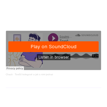
AUDIO
Článek si mohou uživatelé také poslechnout, pokud
jim textová podoba nevyhovuje.
Chack
·
Toxičtí kolegové a jak s nimi jednat