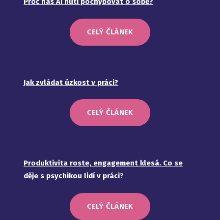
Proč nás AI nutí pochybovat o sobě?
CELÝ ČLÁNEK
Jak zvládat úzkost v práci?
CELÝ ČLÁNEK
Produktivita roste, engagement klesá. Co se
děje s psychikou lidí v práci?
CELÝ ČLÁNEK