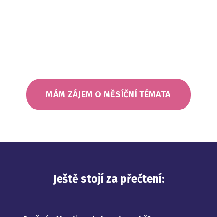
si je alespoň upevnit.
MÁM ZÁJEM O MĚSÍČNÍ TÉMATA
Ještě stojí za přečtení: