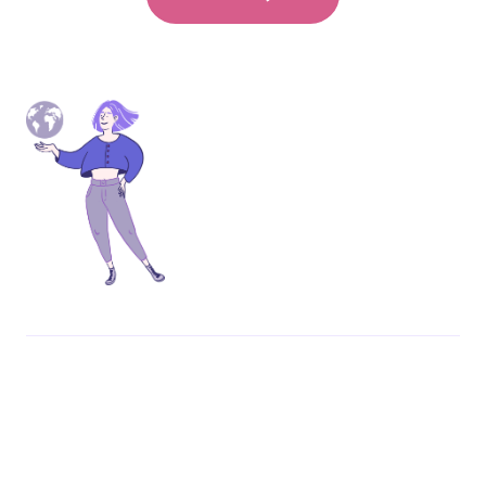
Ukázka | Jak měsíční téma
vypadá?
Toxičtí kolegové a jak s nimi
jednat
VIDEO (5 - 8 min)
Krátké video, které vysvětlí divákům téma příjemnou