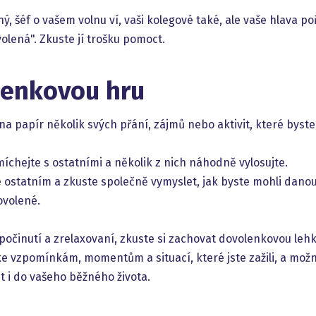
ý, šéf o vašem volnu ví, vaši kolegové také, ale vaše hlava p
olená". Zkuste jí trošku pomoct.
lenkovou hru
na papír několik svých přání, zájmů nebo aktivit, které byste
íchejte s ostatními a několik z nich náhodně vylosujte.
e ostatním a zkuste společně vymyslet, jak byste mohli danou 
volené.
dpočinutí a zrelaxovaní, zkuste si zachovat dovolenkovou lehk
ke vzpomínkám, momentům a situací, které jste zažili, a mož
 i do vašeho běžného života.