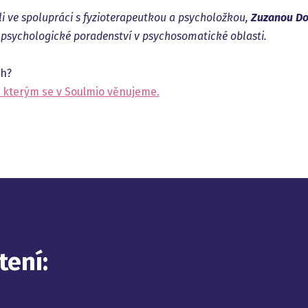
li ve spolupráci s fyzioterapeutkou a psycholožkou,
Zuzanou D
ím psychologické poradenství v psychosomatické oblasti.
ch?
, kterým se v Soulmio věnujeme.
tení: