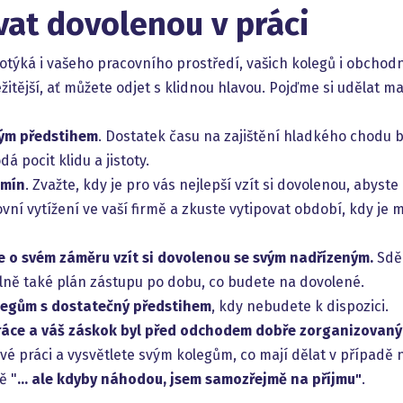
vat dovolenou v práci
otýká i vašeho pracovního prostředí, vašich kolegů i obchod
tější, ať můžete odjet s klidnou hlavou. Pojďme si udělat m
ným předstihem
. Dostatek času na zajištění hladkého chodu 
 pocit klidu a jistoty.
rmín
. Zvažte, kdy je pro vás nejlepší vzít si dovolenou, abyst
vní vytížení ve vaší firmě a zkuste vytipovat období, kdy je
e o svém záměru vzít si dovolenou se svým nadřízeným.
Sděl
lně také plán zástupu po dobu, co budete na dovolené.
legům s dostatečný předstihem
, kdy nebudete k dispozici.
práce a váš záskok byl před odchodem dobře zorganizovaný
své práci a vysvětlete svým kolegům, co mají dělat v případě
ě "
... ale kdyby náhodou, jsem samozřejmě na příjmu"
.