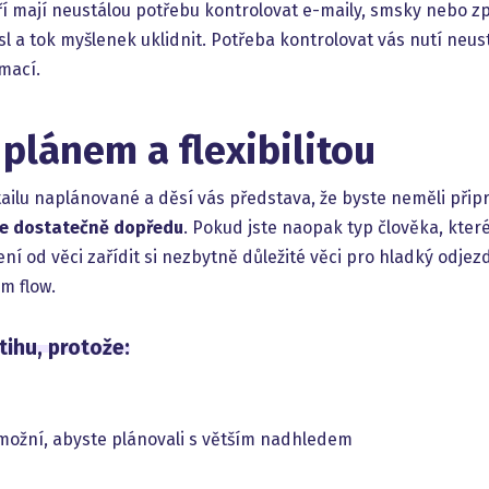
eří mají neustálou potřebu kontrolovat e-maily, smsky nebo zp
l a tok myšlenek uklidnit. Potřeba kontrolovat vás nutí neus
mací.
plánem a flexibilitou
tailu naplánované a děsí vás představa, že byste neměli přip
te dostatečně dopředu
. Pokud jste naopak typ člověka, kter
ení od věci zařídit si nezbytně důležité věci pro hladký odje
m flow.
ihu, protože:
možní, abyste plánovali s větším nadhledem