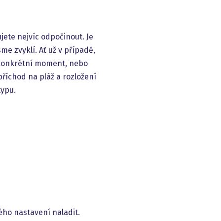
jete nejvíc odpočinout. Je
me zvyklí. Ať už v případě,
a konkrétní moment, nebo
říchod na pláž a rozložení
typu.
ho nastavení naladit.