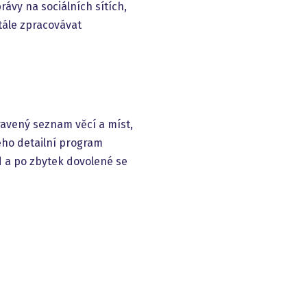
rávy na sociálních sítích,
tále zpracovávat
ravený seznam věcí a míst,
ého detailní program
zd a po zbytek dovolené se