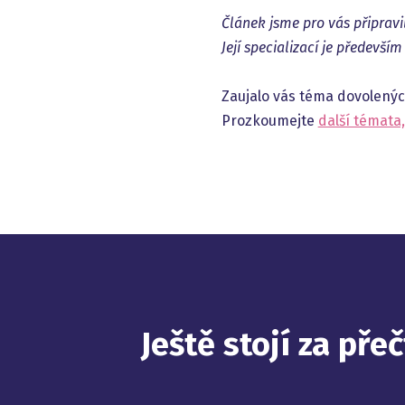
Článek jsme pro vás připravi
Její specializací je předevš
Zaujalo vás téma dovolený
Prozkoumejte
další témata
Ještě stojí za přeč