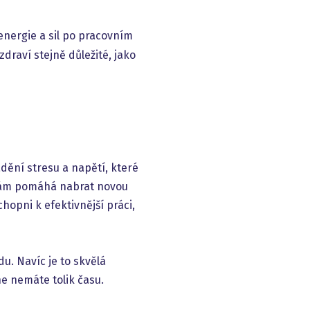
energie a sil po pracovním
draví stejně důležité, jako
adění stresu a napětí, které
 nám pomáhá nabrat novou
hopni k efektivnější práci,
u. Navíc je to skvělá
ne nemáte tolik času.