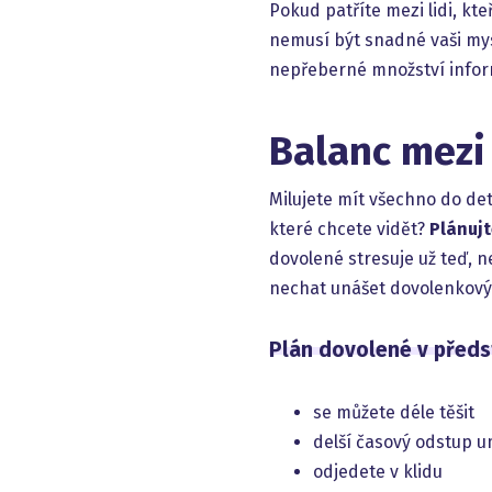
Pokud patříte mezi lidi, kt
nemusí být snadné vaši mys
nepřeberné množství infor
Balanc mezi 
Milujete mít všechno do de
které chcete vidět?
Plánuj
dovolené stresuje už teď, n
nechat unášet dovolenkový
Plán dovolené v předst
se můžete déle těšit
delší časový odstup u
odjedete v klidu