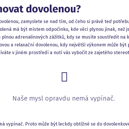
ánovat dovolenou?
volenou, zamyslete se nad tím, od čeho si právě teď potřebu
volená má být místem odpočinku, kde věci plynou jinak, než js
ou plnou adrenalinových zážitků, kdy se musíte soustředit n
ou a relaxační dovolenou, kdy největší výkonem může být p
íváte v jiném prostředí a nutí vás vybočit ze zajetého stereo
Naše mysl opravdu nemá vypínač.
á vypínač. Proto může být leckdy obtížné se do dovolenkové