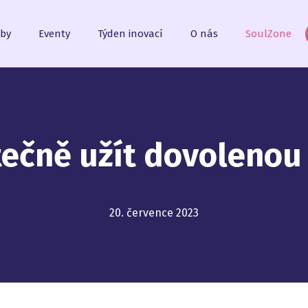
žby
Eventy
Týden inovací
O nás
SoulZone
utečně užít dovolenou
20. července 2023