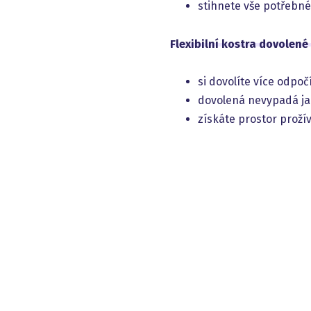
stihnete vše potřebné 
Flexibilní kostra dovolené
si dovolíte více odpoč
dovolená nevypadá jak
získáte prostor prožív