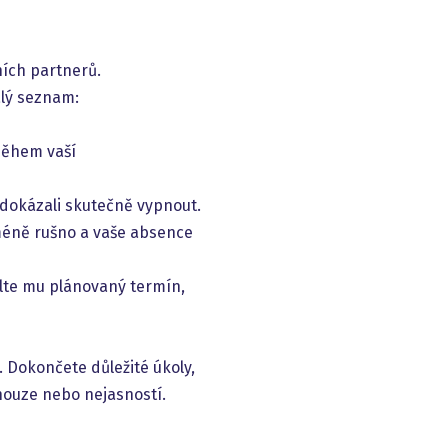
ních partnerů.
alý seznam:
během vaší
e dokázali skutečně vypnout.
 méně rušno a vaše absence
te mu plánovaný termín,
. Dokončete důležité úkoly,
 nouze nebo nejasností.