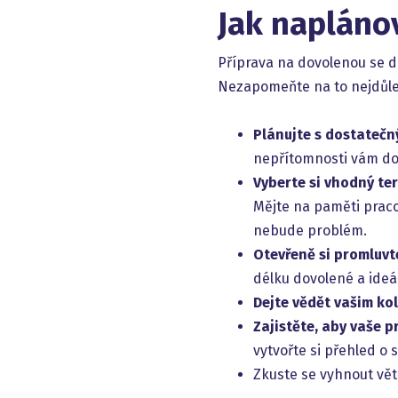
Jak napláno
Příprava na dovolenou se d
Nezapomeňte na to nejdůleži
Plánujte s dostateč
nepřítomnosti vám dodá
Vyberte si vhodný te
Mějte na paměti praco
nebude problém.
Otevřeně si promluvt
délku dovolené a ideá
Dejte vědět vašim ko
Zajistěte, aby vaše 
vytvořte si přehled o 
Zkuste se vyhnout vět