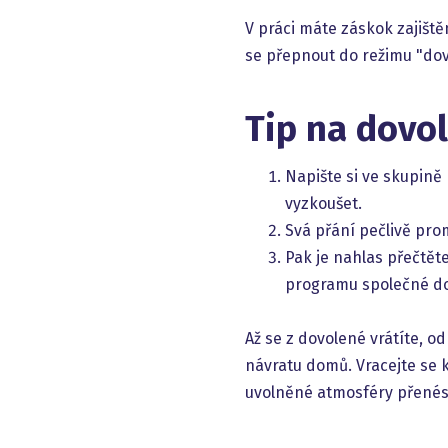
V práci máte záskok zajištěn
se přepnout do režimu "dov
Tip na dovo
Napište si ve skupině 
vyzkoušet.
Svá přání pečlivě prom
Pak je nahlas přečtět
programu společné do
Až se z dovolené vrátíte, o
návratu domů. Vracejte se 
uvolněné atmosféry přenést