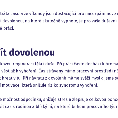
ztráta času a že víkendy jsou dostačující pro načerpání nové 
si dovolenou, na které skutečně vypnete, je pro vaše duševní z
é práci.
mít dovolenou
lkovou regeneraci těla i duše. Při práci často dochází k hrom
 vést až k vyhoření. Čas strávený mimo pracovní prostředí
 kreativitu. Při návratu z dovolené máme svěží mysl a jsme sc
í motivace, která snižuje riziko syndromu vyhoření.
 možnost odpočinku, snižuje stres a zlepšuje celkovou pohod
rávit čas s rodinou a blízkými, na které během pracovního týd