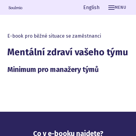
Čeština
English
MENU
E-book pro běžné situace se zaměstnanci
Mentální zdraví vašeho týmu
Minimum pro manažery týmů
Co v e-booku najdete?