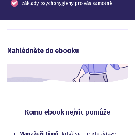
základy psychohygieny pro vás samotné
Nahlédněte do ebooku
Komu ebook nejvíc pomůže
Manažeři týmů.
Když se chcete
lidsky