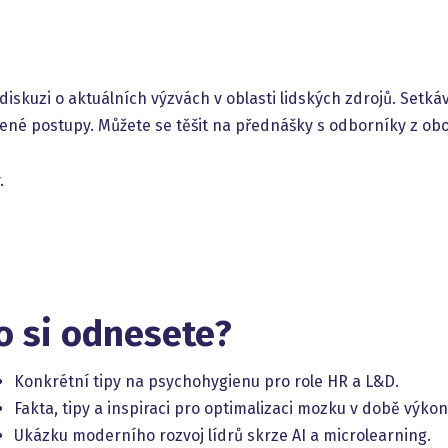
diskuzi o aktuálních výzvách v oblasti lidských zdrojů. Setká
čené postupy. Můžete se těšit na přednášky s odborníky z obo
.
o si odnesete?
Konkrétní tipy na psychohygienu pro role HR a L&D.
Fakta, tipy a inspiraci pro optimalizaci mozku v době výko
Ukázku moderního rozvoj lídrů skrze AI a microlearning.