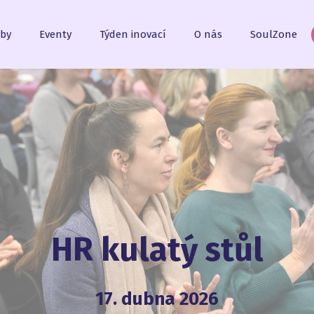
žby
Eventy
Týden inovací
O nás
SoulZone
HR kulatý stůl
17. dubna 2026