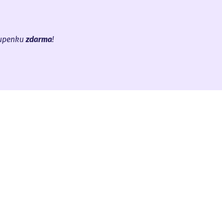
tupenku
zdarma
!