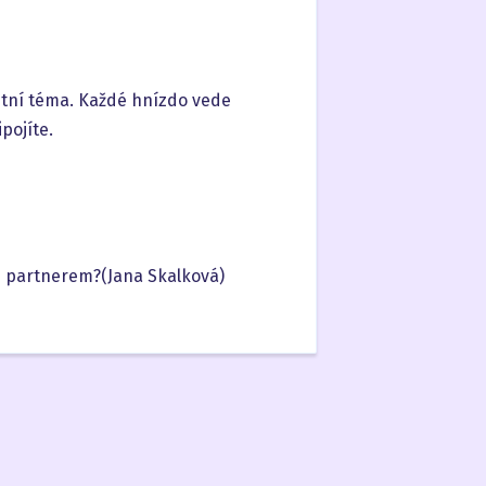
étní téma. Každé hnízdo vede
ipojíte.
m partnerem?(Jana Skalková)