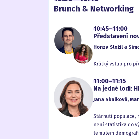
Brunch & Networking
10:45–11:00
Představení no
Honza Složil a Si
Krátký vstup pro př
11:00–11:15
Na jedné lodi: H
Jana Skalková, Man
Stárnutí populace,
není statistika do v
tématem demografie 