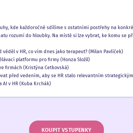
ruhy, kde každoročně sdílíme s ostatními postřehy na konkr
atu rozumí do hloubky. Na místě si lze vybrat, ke komu se př
d věděl v HR, co vím dnes jako terapeut? (Milan Pavlíček)
ělávací platformu pro firmy (Honza Složil)
ve firmách (Kristýna Cetkovská)
vat před vedením, aby se HR stalo relevantním strategický
a AI v HR (Kuba Krchák)
KOUPIT VSTUPENKY