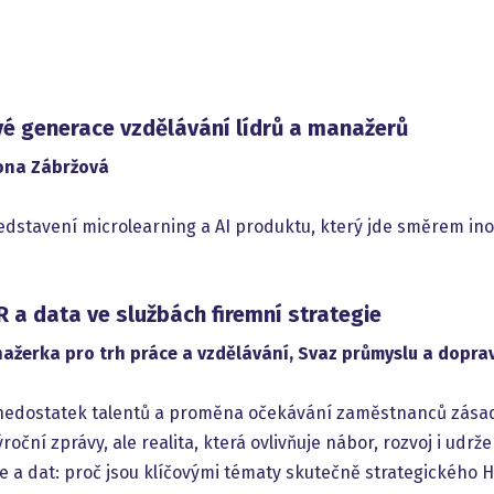
vé generace vzdělávání lídrů a manažerů
mona Zábržová
edstavení microlearning a AI produktu, který jde směrem in
R a data ve službách firemní strategie
ažerka pro trh práce a vzdělávání, Svaz průmyslu a dopra
 nedostatek talentů a proměna očekávání zaměstnanců zásad
ýroční zprávy, ale realita, která ovlivňuje nábor, rozvoj i udrž
a dat: proč jsou klíčovými tématy skutečně strategického H