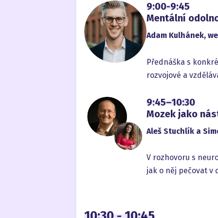
9:00-9:45
Mentální odolno
Adam Kulhánek, wel
Přednáška s konkrét
rozvojové a vzděláv
9:45–10:30
Mozek jako nás
Aleš Stuchlík a Si
V rozhovoru s neur
jak o něj pečovat v
10:30 - 10:45