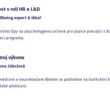
st v roli HR a L&D
lbeing expert & lékař
ními tipy na psychohygienu určená pro pozice pracující s lid
ací programy.
troj výkonu
mona Zábržová
ovědcem a neurokoučem Alešem se podíváme na konkrétní tip
 době přehlcení.