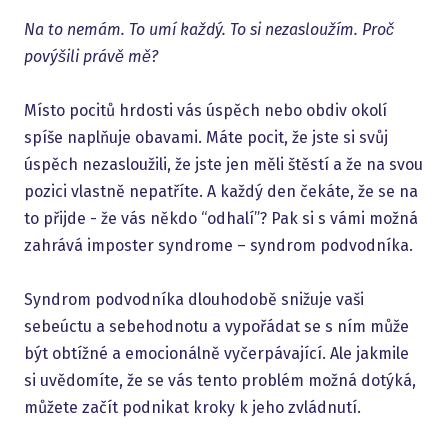
Na to nemám. To umí každý. To si nezasloužím. Proč
povýšili právě mě?
Místo pocitů hrdosti vás úspěch nebo obdiv okolí
spíše naplňuje obavami. Máte pocit, že jste si svůj
úspěch nezasloužili, že jste jen měli štěstí a že na svou
pozici vlastně nepatříte. A každý den čekáte, že se na
to přijde - že vás někdo “odhalí”? Pak si s vámi možná
zahrává imposter syndrome – syndrom podvodníka.
Syndrom podvodníka dlouhodobě snižuje vaši
sebeúctu a sebehodnotu a vypořádat se s ním může
být obtížné a emocionálně vyčerpávající. Ale jakmile
si uvědomíte, že se vás tento problém možná dotýká,
můžete začít podnikat kroky k jeho zvládnutí.