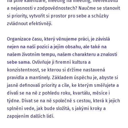
na plné kalendáře, meeting na meeting, neefektivitu
a nejasnosti v zodpovědnostech? Naučme se stanovit
si priority, vytvořit si prostor pro sebe a schůzky
zvládnout efektivněji.
Organizace času, který věnujeme práci, je závislá
nejen na naší pozici a jejím obsahu, ale také na
našem životním tempu, našem charakteru a znalosti
sebe sama.
Ovlivňuje ji firemní kultura a
konzistentnost, se kterou si držíme nastavená
pravidla a mantinely. Základem úspěchu je, abyste si
jasně definovali priority a cíle, ke kterým směřujete a
dívali se na ně z pohledu roku, kvartálu, měsíce i
týdne. Dívat se na ně společně s cestou, která k jejich
splnění vede, jak bude složitá, s jakými kroky a
zapojením dalších lidí.