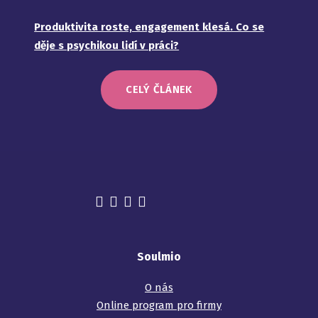
Produktivita roste, engagement klesá. Co se
děje s psychikou lidí v práci?
CELÝ ČLÁNEK
Soulmio
O nás
Online program pro firmy